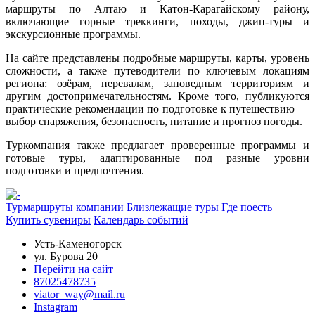
маршруты по Алтаю и Катон-Карагайскому району,
включающие горные треккинги, походы, джип-туры и
экскурсионные программы.
На сайте представлены подробные маршруты, карты, уровень
сложности, а также путеводители по ключевым локациям
региона: озёрам, перевалам, заповедным территориям и
другим достопримечательностям. Кроме того, публикуются
практические рекомендации по подготовке к путешествию —
выбор снаряжения, безопасность, питание и прогноз погоды.
Туркомпания также предлагает проверенные программы и
готовые туры, адаптированные под разные уровни
подготовки и предпочтения.
Турмаршруты компании
Близлежащие туры
Где поесть
Купить сувениры
Календарь событий
Усть-Каменогорск
ул. Бурова 20
Перейти на сайт
87025478735
viator_way@mail.ru
Instagram