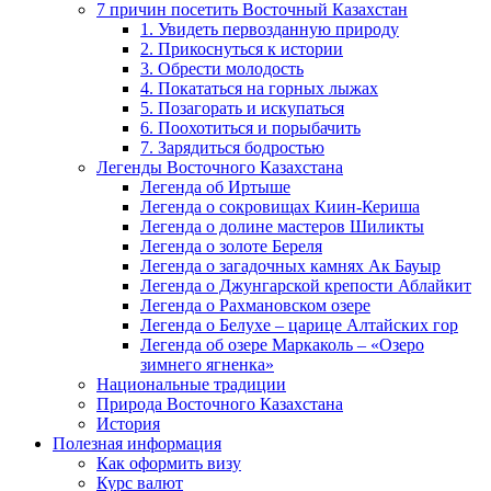
7 причин посетить Восточный Казахстан
1. Увидеть первозданную природу
2. Прикоснуться к истории
3. Обрести молодость
4. Покататься на горных лыжах
5. Позагорать и искупаться
6. Поохотиться и порыбачить
7. Зарядиться бодростью
Легенды Восточного Казахстана
Легенда об Иртыше
Легенда о сокровищах Киин-Кериша
Легенда о долине мастеров Шиликты
Легенда о золоте Береля
Легенда о загадочных камнях Ак Бауыр
Легенда о Джунгарской крепости Аблайкит
Легенда о Рахмановском озере
Легенда о Белухе – царице Алтайских гор
Легенда об озере Маркаколь – «Озеро
зимнего ягненка»
Национальные традиции
Природа Восточного Казахстана
История
Полезная информация
Как оформить визу
Курс валют