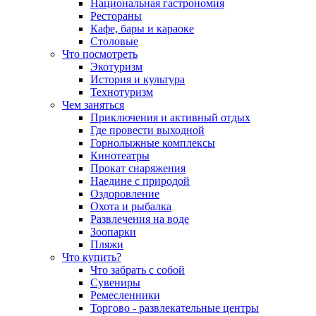
Национальная гастрономия
Рестораны
Кафе, бары и караоке
Столовые
Что посмотреть
Экотуризм
История и культура
Технотуризм
Чем заняться
Приключения и активный отдых
Где провести выходной
Горнолыжные комплексы
Кинотеатры
Прокат снаряжения
Наедине с природой
Оздоровление
Охота и рыбалка
Развлечения на воде
Зоопарки
Пляжи
Что купить?
Что забрать с собой
Сувениры
Ремесленники
Торгово - развлекательные центры