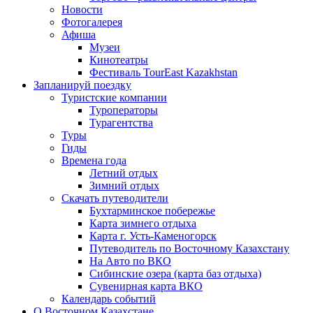
Новости
Фотогалерея
Афиша
Музеи
Кинотеатры
Фестиваль TourEast Kazakhstan
Запланируй поездку
Туристские компании
Туроператоры
Турагентства
Туры
Гиды
Времена года
Летний отдых
Зимний отдых
Скачать путеводители
Бухтарминское побережье
Карта зимнего отдыха
Карта г. Усть-Каменогорск
Путеводитель по Восточному Казахстану
На Авто по ВКО
Сибинские озера (карта баз отдыха)
Сувенирная карта ВКО
Календарь событий
О Восточном Казахстане