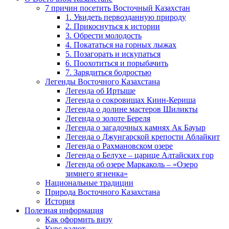
7 причин посетить Восточный Казахстан
1. Увидеть первозданную природу
2. Прикоснуться к истории
3. Обрести молодость
4. Покататься на горных лыжах
5. Позагорать и искупаться
6. Поохотиться и порыбачить
7. Зарядиться бодростью
Легенды Восточного Казахстана
Легенда об Иртыше
Легенда о сокровищах Киин-Кериша
Легенда о долине мастеров Шиликты
Легенда о золоте Береля
Легенда о загадочных камнях Ак Бауыр
Легенда о Джунгарской крепости Аблайкит
Легенда о Рахмановском озере
Легенда о Белухе – царице Алтайских гор
Легенда об озере Маркаколь – «Озеро
зимнего ягненка»
Национальные традиции
Природа Восточного Казахстана
История
Полезная информация
Как оформить визу
Курс валют