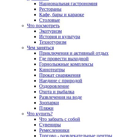
Национальная гастрономия
Рестораны
Кафе, бары и караоке
Столовые
Что посмотреть
Экотуризм
История и культура
Технотуризм
Чем заняться
Приключения и активный отдых
Где провести выходной
Горнолыжные комплексы
Кинотеатры
Прокат снаряжения
Наедине с природой
Оздоровление
Охота и рыбалка
Развлечения на воде
Зоопарки
Пляжи
Что купить?
Что забрать с собой
Сувениры
Ремесленники
Торгово - развлекательные центры