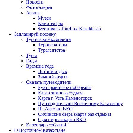
Новости
Фотогалерея
Афиша
Музеи
Кинотеатры
Фестиваль TourEast Kazakhstan
Запланируй поездку
Туристские компании
Туроператоры
Турагентства
Туры
Гиды
Времена года
Летний отдых
Зимний отдых
Скачать путеводители
Бухтарминское побережье
Карта зимнего отдыха
Карта г. Усть-Каменогорск
Путеводитель по Восточному Казахстану
На Авто по ВКО
Сибинские озера (карта баз отдыха)
Сувенирная карта ВКО
Календарь событий
О Восточном Казахстане