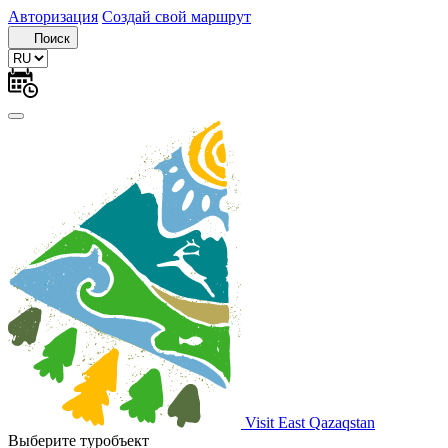
Авторизация
Создай свой маршрут
Поиск
Visit East Qazaqstan
Выберите туробъект