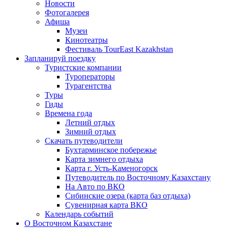
Новости
Фотогалерея
Афиша
Музеи
Кинотеатры
Фестиваль TourEast Kazakhstan
Запланируй поездку
Туристские компании
Туроператоры
Турагентства
Туры
Гиды
Времена года
Летний отдых
Зимний отдых
Скачать путеводители
Бухтарминское побережье
Карта зимнего отдыха
Карта г. Усть-Каменогорск
Путеводитель по Восточному Казахстану
На Авто по ВКО
Сибинские озера (карта баз отдыха)
Сувенирная карта ВКО
Календарь событий
О Восточном Казахстане