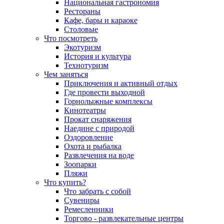
Национальная гастрономия
Рестораны
Кафе, бары и караоке
Столовые
Что посмотреть
Экотуризм
История и культура
Технотуризм
Чем заняться
Приключения и активный отдых
Где провести выходной
Горнолыжные комплексы
Кинотеатры
Прокат снаряжения
Наедине с природой
Оздоровление
Охота и рыбалка
Развлечения на воде
Зоопарки
Пляжи
Что купить?
Что забрать с собой
Сувениры
Ремесленники
Торгово - развлекательные центры