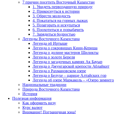
7 причин посетить Восточный Казахстан
1. Увидеть первозданную природу
2. Прикоснуться к истории
3. Обрести молодость
4. Покататься на горных лыжах
5. Позагорать и искупаться
6. Поохотиться и порыбачить
7. Зарядиться бодростью
Легенды Восточного Казахстана
Легенда об Иртыше
Легенда о сокровищах Киин-Кериша
Легенда о долине мастеров Шиликты
Легенда о золоте Береля
Легенда о загадочных камнях Ак Бауыр
Легенда о Джунгарской крепости Аблайкит
Легенда о Рахмановском озере
Легенда о Белухе – царице Алтайских гор
Легенда об озере Маркаколь – «Озеро зимнего
Национальные традиции
Природа Восточного Казахстана
История
Полезная информация
Как оформить визу
Курс валют
Внимание! Пограничная зона!