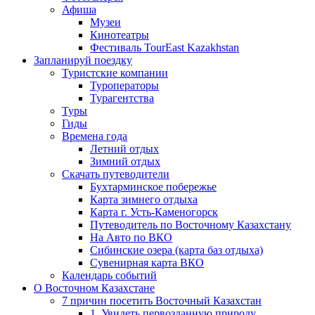
Афиша
Музеи
Кинотеатры
Фестиваль TourEast Kazakhstan
Запланируй поездку
Туристские компании
Туроператоры
Турагентства
Туры
Гиды
Времена года
Летний отдых
Зимний отдых
Скачать путеводители
Бухтарминское побережье
Карта зимнего отдыха
Карта г. Усть-Каменогорск
Путеводитель по Восточному Казахстану
На Авто по ВКО
Сибинские озера (карта баз отдыха)
Сувенирная карта ВКО
Календарь событий
О Восточном Казахстане
7 причин посетить Восточный Казахстан
1. Увидеть первозданную природу