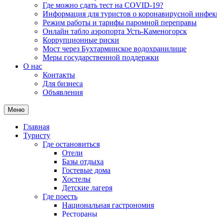
Где можно сдать тест на COVID-19?
Информация для туристов о коронавирусной инфе
Режим работы и тарифы паромной переправы
Онлайн табло аэропорта Усть-Каменогорск
Коррупционные риски
Мост через Бухтарминское водохранилище
Меры государственной поддержки
О нас
Контакты
Для бизнеса
Объявления
Меню
Главная
Туристу
Где остановиться
Отели
Базы отдыха
Гостевые дома
Хостелы
Детские лагеря
Где поесть
Национальная гастрономия
Рестораны