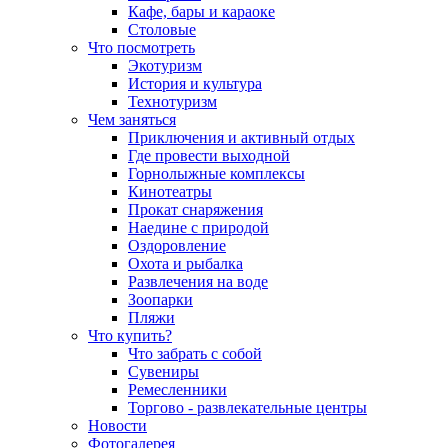
Кафе, бары и караоке
Столовые
Что посмотреть
Экотуризм
История и культура
Технотуризм
Чем заняться
Приключения и активный отдых
Где провести выходной
Горнолыжные комплексы
Кинотеатры
Прокат снаряжения
Наедине с природой
Оздоровление
Охота и рыбалка
Развлечения на воде
Зоопарки
Пляжи
Что купить?
Что забрать с собой
Сувениры
Ремесленники
Торгово - развлекательные центры
Новости
Фотогалерея