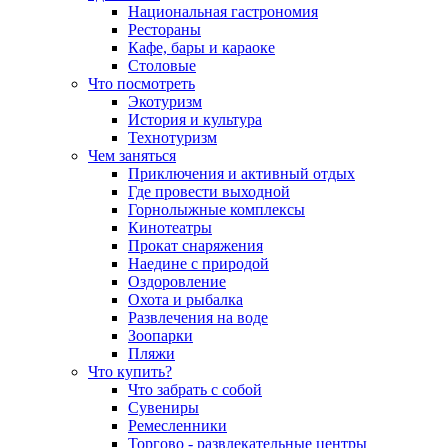
Национальная гастрономия
Рестораны
Кафе, бары и караоке
Столовые
Что посмотреть
Экотуризм
История и культура
Технотуризм
Чем заняться
Приключения и активный отдых
Где провести выходной
Горнолыжные комплексы
Кинотеатры
Прокат снаряжения
Наедине с природой
Оздоровление
Охота и рыбалка
Развлечения на воде
Зоопарки
Пляжи
Что купить?
Что забрать с собой
Сувениры
Ремесленники
Торгово - развлекательные центры