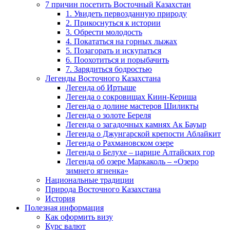
7 причин посетить Восточный Казахстан
1. Увидеть первозданную природу
2. Прикоснуться к истории
3. Обрести молодость
4. Покататься на горных лыжах
5. Позагорать и искупаться
6. Поохотиться и порыбачить
7. Зарядиться бодростью
Легенды Восточного Казахстана
Легенда об Иртыше
Легенда о сокровищах Киин-Кериша
Легенда о долине мастеров Шиликты
Легенда о золоте Береля
Легенда о загадочных камнях Ак Бауыр
Легенда о Джунгарской крепости Аблайкит
Легенда о Рахмановском озере
Легенда о Белухе – царице Алтайских гор
Легенда об озере Маркаколь – «Озеро
зимнего ягненка»
Национальные традиции
Природа Восточного Казахстана
История
Полезная информация
Как оформить визу
Курс валют