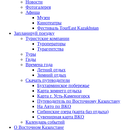
Новости
Фотогалерея
Афиша
Музеи
Кинотеатры
Фестиваль TourEast Kazakhstan
Запланируй поездку
Туристские компании
Туроператоры
Турагентства
Туры
Гиды
Времена года
Летний отдых
Зимний отдых
Скачать путеводители
Бухтарминское побережье
Карта зимнего отдыха
Карта г. Усть-Каменогорск
Путеводитель по Восточному Казахстану
На Авто по ВКО
Сибинские озера (карта баз отдыха)
Сувенирная карта ВКО
Календарь событий
О Восточном Казахстане