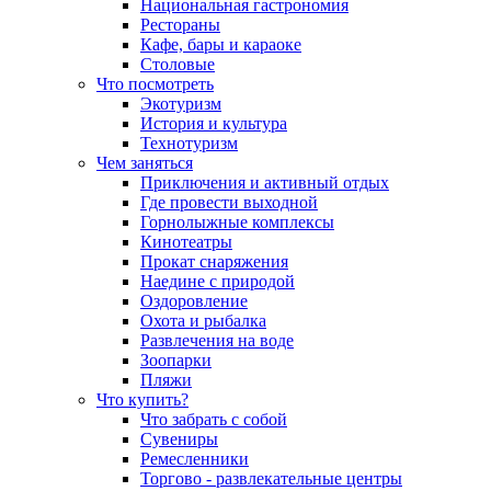
Национальная гастрономия
Рестораны
Кафе, бары и караоке
Столовые
Что посмотреть
Экотуризм
История и культура
Технотуризм
Чем заняться
Приключения и активный отдых
Где провести выходной
Горнолыжные комплексы
Кинотеатры
Прокат снаряжения
Наедине с природой
Оздоровление
Охота и рыбалка
Развлечения на воде
Зоопарки
Пляжи
Что купить?
Что забрать с собой
Сувениры
Ремесленники
Торгово - развлекательные центры