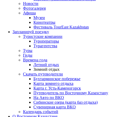
Новости
Фотогалерея
Афиша
Музеи
Кинотеатры
Фестиваль TourEast Kazakhstan
Запланируй поездку
Туристские компании
Туроператоры
Турагентства
Туры
Гиды
Времена года
Летний отдых
Зимний отдых
Скачать путеводители
Бухтарминское побережье
Карта зимнего отдыха
Карта г. Усть-Каменогорск
Путеводитель по Восточному Казахстану
На Авто по ВКО
Сибинские озера (карта баз отдыха)
Сувенирная карта ВКО
Календарь событий
О Восточном Казахстане