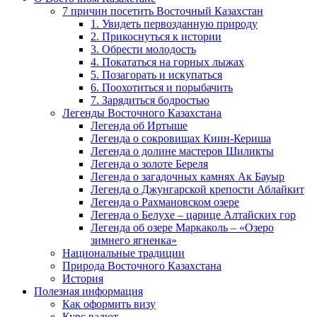
7 причин посетить Восточный Казахстан
1. Увидеть первозданную природу
2. Прикоснуться к истории
3. Обрести молодость
4. Покататься на горных лыжах
5. Позагорать и искупаться
6. Поохотиться и порыбачить
7. Зарядиться бодростью
Легенды Восточного Казахстана
Легенда об Иртыше
Легенда о сокровищах Киин-Кериша
Легенда о долине мастеров Шиликты
Легенда о золоте Береля
Легенда о загадочных камнях Ак Бауыр
Легенда о Джунгарской крепости Аблайкит
Легенда о Рахмановском озере
Легенда о Белухе – царице Алтайских гор
Легенда об озере Маркаколь – «Озеро
зимнего ягненка»
Национальные традиции
Природа Восточного Казахстана
История
Полезная информация
Как оформить визу
Курс валют