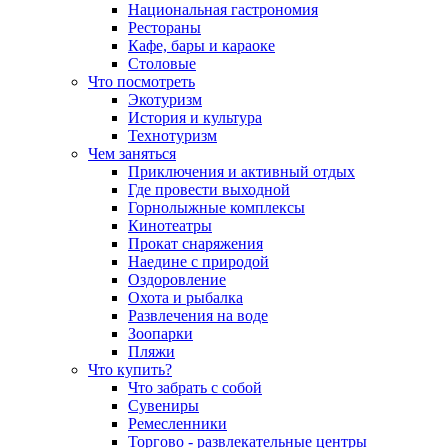
Национальная гастрономия
Рестораны
Кафе, бары и караоке
Столовые
Что посмотреть
Экотуризм
История и культура
Технотуризм
Чем заняться
Приключения и активный отдых
Где провести выходной
Горнолыжные комплексы
Кинотеатры
Прокат снаряжения
Наедине с природой
Оздоровление
Охота и рыбалка
Развлечения на воде
Зоопарки
Пляжи
Что купить?
Что забрать с собой
Сувениры
Ремесленники
Торгово - развлекательные центры