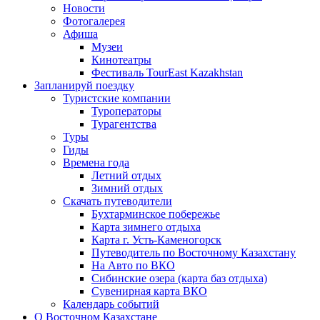
Новости
Фотогалерея
Афиша
Музеи
Кинотеатры
Фестиваль TourEast Kazakhstan
Запланируй поездку
Туристские компании
Туроператоры
Турагентства
Туры
Гиды
Времена года
Летний отдых
Зимний отдых
Скачать путеводители
Бухтарминское побережье
Карта зимнего отдыха
Карта г. Усть-Каменогорск
Путеводитель по Восточному Казахстану
На Авто по ВКО
Сибинские озера (карта баз отдыха)
Сувенирная карта ВКО
Календарь событий
О Восточном Казахстане