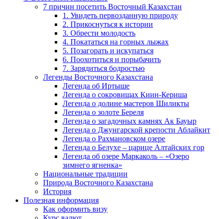
7 причин посетить Восточный Казахстан
1. Увидеть первозданную природу
2. Прикоснуться к истории
3. Обрести молодость
4. Покататься на горных лыжах
5. Позагорать и искупаться
6. Поохотиться и порыбачить
7. Зарядиться бодростью
Легенды Восточного Казахстана
Легенда об Иртыше
Легенда о сокровищах Киин-Кериша
Легенда о долине мастеров Шиликты
Легенда о золоте Береля
Легенда о загадочных камнях Ак Бауыр
Легенда о Джунгарской крепости Аблайкит
Легенда о Рахмановском озере
Легенда о Белухе – царице Алтайских гор
Легенда об озере Маркаколь – «Озеро
зимнего ягненка»
Национальные традиции
Природа Восточного Казахстана
История
Полезная информация
Как оформить визу
Курс валют