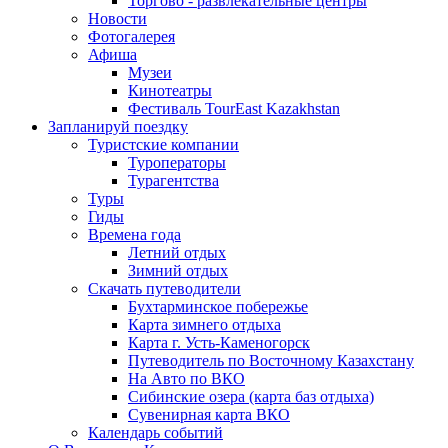
Торгово - развлекательные центры
Новости
Фотогалерея
Афиша
Музеи
Кинотеатры
Фестиваль TourEast Kazakhstan
Запланируй поездку
Туристские компании
Туроператоры
Турагентства
Туры
Гиды
Времена года
Летний отдых
Зимний отдых
Скачать путеводители
Бухтарминское побережье
Карта зимнего отдыха
Карта г. Усть-Каменогорск
Путеводитель по Восточному Казахстану
На Авто по ВКО
Сибинские озера (карта баз отдыха)
Сувенирная карта ВКО
Календарь событий