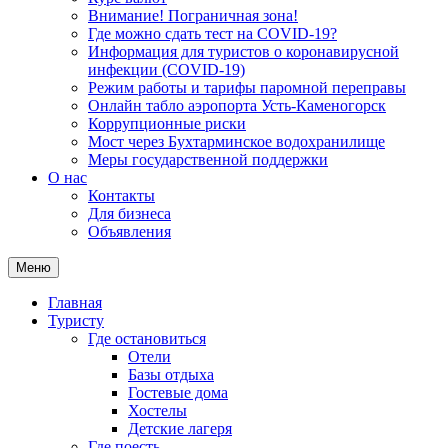
Внимание! Пограничная зона!
Где можно сдать тест на COVID-19?
Информация для туристов о коронавирусной
инфекции (COVID-19)
Режим работы и тарифы паромной переправы
Онлайн табло аэропорта Усть-Каменогорск
Коррупционные риски
Мост через Бухтарминское водохранилище
Меры государственной поддержки
О нас
Контакты
Для бизнеса
Объявления
Меню
Главная
Туристу
Где остановиться
Отели
Базы отдыха
Гостевые дома
Хостелы
Детские лагеря
Где поесть