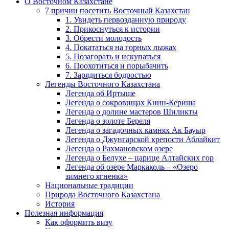
О Восточном Казахстане
7 причин посетить Восточный Казахстан
1. Увидеть первозданную природу
2. Прикоснуться к истории
3. Обрести молодость
4. Покататься на горных лыжах
5. Позагорать и искупаться
6. Поохотиться и порыбачить
7. Зарядиться бодростью
Легенды Восточного Казахстана
Легенда об Иртыше
Легенда о сокровищах Киин-Кериша
Легенда о долине мастеров Шиликты
Легенда о золоте Береля
Легенда о загадочных камнях Ак Бауыр
Легенда о Джунгарской крепости Аблайкит
Легенда о Рахмановском озере
Легенда о Белухе – царице Алтайских гор
Легенда об озере Маркаколь – «Озеро
зимнего ягненка»
Национальные традиции
Природа Восточного Казахстана
История
Полезная информация
Как оформить визу