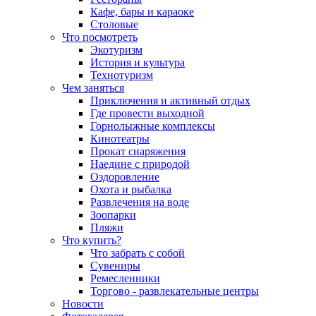
Кафе, бары и караоке
Столовые
Что посмотреть
Экотуризм
История и культура
Технотуризм
Чем заняться
Приключения и активный отдых
Где провести выходной
Горнолыжные комплексы
Кинотеатры
Прокат снаряжения
Наедине с природой
Оздоровление
Охота и рыбалка
Развлечения на воде
Зоопарки
Пляжи
Что купить?
Что забрать с собой
Сувениры
Ремесленники
Торгово - развлекательные центры
Новости