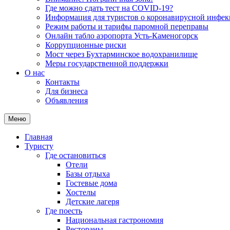
Где можно сдать тест на COVID-19?
Информация для туристов о коронавирусной инфе
Режим работы и тарифы паромной переправы
Онлайн табло аэропорта Усть-Каменогорск
Коррупционные риски
Мост через Бухтарминское водохранилище
Меры государственной поддержки
О нас
Контакты
Для бизнеса
Объявления
Меню
Главная
Туристу
Где остановиться
Отели
Базы отдыха
Гостевые дома
Хостелы
Детские лагеря
Где поесть
Национальная гастрономия
Рестораны