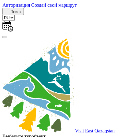
Авторизация
Создай свой маршрут
Поиск
Visit East Qazaqstan
Выберите туробъект