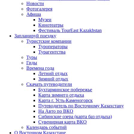
Новости
Фотогалерея
Афиша
Музеи
Кинотеатры
Фестиваль TourEast Kazakhstan
Запланируй поездку
Туристские компании
Туроператоры
Турагентства
Туры
Гиды
Времена года
Летний отдых
Зимний отдых
Скачать путеводители
Бухтарминское побережье
Карта зимнего отдыха
Карта г. Усть-Каменогорск
Путеводитель по Восточному Казахстану
На Авто по ВКО
Сибинские озера (карта баз отдыха)
Сувенирная карта ВКО
Календарь событий
О Восточном Казахстане