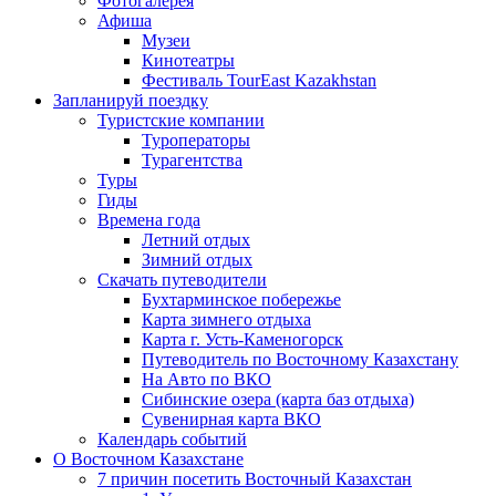
Фотогалерея
Афиша
Музеи
Кинотеатры
Фестиваль TourEast Kazakhstan
Запланируй поездку
Туристские компании
Туроператоры
Турагентства
Туры
Гиды
Времена года
Летний отдых
Зимний отдых
Скачать путеводители
Бухтарминское побережье
Карта зимнего отдыха
Карта г. Усть-Каменогорск
Путеводитель по Восточному Казахстану
На Авто по ВКО
Сибинские озера (карта баз отдыха)
Сувенирная карта ВКО
Календарь событий
О Восточном Казахстане
7 причин посетить Восточный Казахстан