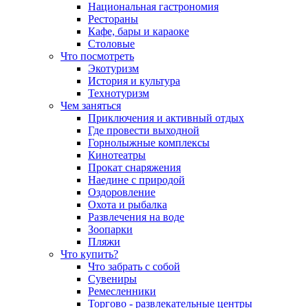
Национальная гастрономия
Рестораны
Кафе, бары и караоке
Столовые
Что посмотреть
Экотуризм
История и культура
Технотуризм
Чем заняться
Приключения и активный отдых
Где провести выходной
Горнолыжные комплексы
Кинотеатры
Прокат снаряжения
Наедине с природой
Оздоровление
Охота и рыбалка
Развлечения на воде
Зоопарки
Пляжи
Что купить?
Что забрать с собой
Сувениры
Ремесленники
Торгово - развлекательные центры