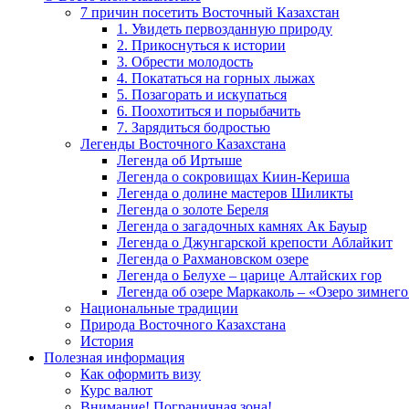
7 причин посетить Восточный Казахстан
1. Увидеть первозданную природу
2. Прикоснуться к истории
3. Обрести молодость
4. Покататься на горных лыжах
5. Позагорать и искупаться
6. Поохотиться и порыбачить
7. Зарядиться бодростью
Легенды Восточного Казахстана
Легенда об Иртыше
Легенда о сокровищах Киин-Кериша
Легенда о долине мастеров Шиликты
Легенда о золоте Береля
Легенда о загадочных камнях Ак Бауыр
Легенда о Джунгарской крепости Аблайкит
Легенда о Рахмановском озере
Легенда о Белухе – царице Алтайских гор
Легенда об озере Маркаколь – «Озеро зимнего
Национальные традиции
Природа Восточного Казахстана
История
Полезная информация
Как оформить визу
Курс валют
Внимание! Пограничная зона!