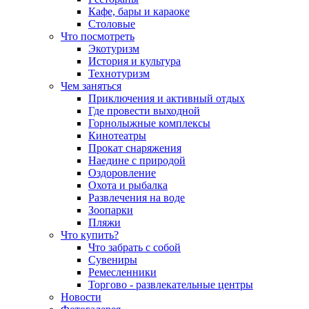
Кафе, бары и караоке
Столовые
Что посмотреть
Экотуризм
История и культура
Технотуризм
Чем заняться
Приключения и активный отдых
Где провести выходной
Горнолыжные комплексы
Кинотеатры
Прокат снаряжения
Наедине с природой
Оздоровление
Охота и рыбалка
Развлечения на воде
Зоопарки
Пляжи
Что купить?
Что забрать с собой
Сувениры
Ремесленники
Торгово - развлекательные центры
Новости