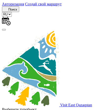
Авторизация
Создай свой маршрут
Поиск
Visit East Qazaqstan
Выберите туробъект