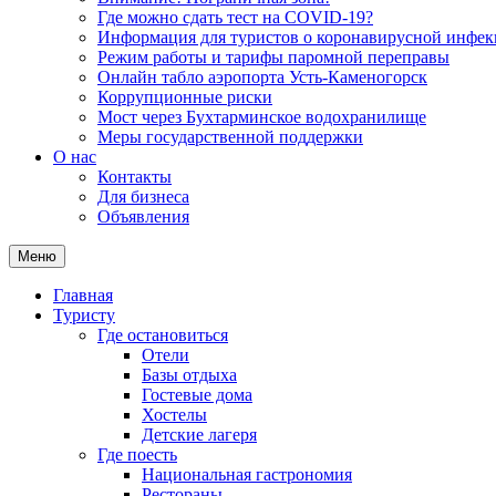
Где можно сдать тест на COVID-19?
Информация для туристов о коронавирусной инфе
Режим работы и тарифы паромной переправы
Онлайн табло аэропорта Усть-Каменогорск
Коррупционные риски
Мост через Бухтарминское водохранилище
Меры государственной поддержки
О нас
Контакты
Для бизнеса
Объявления
Меню
Главная
Туристу
Где остановиться
Отели
Базы отдыха
Гостевые дома
Хостелы
Детские лагеря
Где поесть
Национальная гастрономия
Рестораны