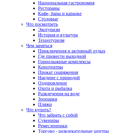
Национальная гастрономия
Рестораны
Кафе, бары и караоке
Столовые
Что посмотреть
Экотуризм
История и культура
Технотуризм
Чем заняться
Приключения и активный отдых
Где провести выходной
Горнолыжные комплексы
Кинотеатры
Прокат снаряжения
Наедине с природой
Оздоровление
Охота и рыбалка
Развлечения на воде
Зоопарки
Пляжи
Что купить?
Что забрать с собой
Сувениры
Ремесленники
Торгово - развлекательные центры