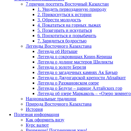
7 причин посетить Восточный Казахстан
1. Увидеть первозданную природу
2. Прикоснуться к истории
3. Обрести молодость
4. Покататься на горных лыжах
5. Позагорать и искупаться
6. Поохотиться и порыбачить
7. Зарядиться бодростью
Легенды Восточного Казахстана
Легенда об Иртыше
Легенда о сокровищах Киин-Кериша
Легенда о долине мастеров Шиликты
Легенда о золоте Береля
Легенда о загадочных камнях Ак Бауыр
Легенда о Джунгарской крепости Аблайкит
Легенда о Рахмановском озере
Легенда о Белухе – царице Алтайских гор
Легенда об озере Маркаколь – «Озеро зимнего
Национальные традиции
Природа Восточного Казахстана
История
Полезная информация
Как оформить визу
Курс валют
Внимание! Пограничная зона!