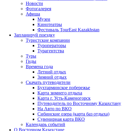
Новости
Фотогалерея
Афиша
Музеи
Кинотеатры
Фестиваль TourEast Kazakhstan
Запланируй поездку
Туристские компании
Туроператоры
Турагентства
Туры
Гиды
Времена года
Летний отдых
Зимний отдых
Скачать путеводители
Бухтарминское побережье
Карта зимнего отдыха
Карта г. Усть-Каменогорск
Путеводитель по Восточному Казахстану
На Авто по ВКО
Сибинские озера (карта баз отдыха)
Сувенирная карта ВКО
Календарь событий
О Восточном Казахстане