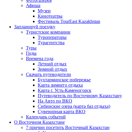
Фотогалерея
Афиша
Музеи
Кинотеатры
Фестиваль TourEast Kazakhstan
Запланируй поездку
Туристские компании
Туроператоры
Турагентства
Туры
Гиды
Времена года
Летний отдых
Зимний отдых
Скачать путеводители
Бухтарминское побережье
Карта зимнего отдыха
Карта г. Усть-Каменогорск
Путеводитель по Восточному Казахстану
На Авто по ВКО
Сибинские озера (карта баз отдыха)
Сувенирная карта ВКО
Календарь событий
О Восточном Казахстане
7 причин посетить Восточный Казахстан