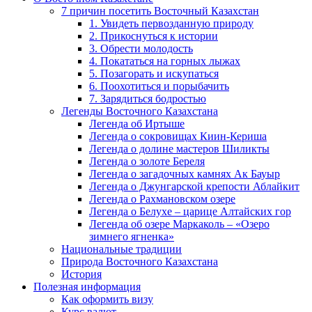
7 причин посетить Восточный Казахстан
1. Увидеть первозданную природу
2. Прикоснуться к истории
3. Обрести молодость
4. Покататься на горных лыжах
5. Позагорать и искупаться
6. Поохотиться и порыбачить
7. Зарядиться бодростью
Легенды Восточного Казахстана
Легенда об Иртыше
Легенда о сокровищах Киин-Кериша
Легенда о долине мастеров Шиликты
Легенда о золоте Береля
Легенда о загадочных камнях Ак Бауыр
Легенда о Джунгарской крепости Аблайкит
Легенда о Рахмановском озере
Легенда о Белухе – царице Алтайских гор
Легенда об озере Маркаколь – «Озеро
зимнего ягненка»
Национальные традиции
Природа Восточного Казахстана
История
Полезная информация
Как оформить визу
Курс валют