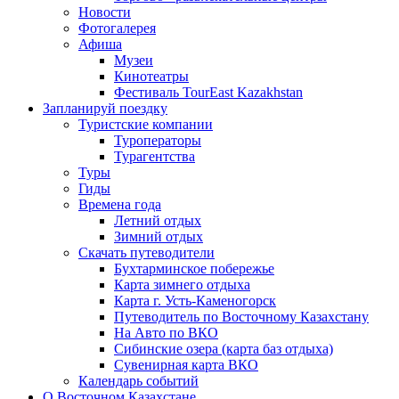
Новости
Фотогалерея
Афиша
Музеи
Кинотеатры
Фестиваль TourEast Kazakhstan
Запланируй поездку
Туристские компании
Туроператоры
Турагентства
Туры
Гиды
Времена года
Летний отдых
Зимний отдых
Скачать путеводители
Бухтарминское побережье
Карта зимнего отдыха
Карта г. Усть-Каменогорск
Путеводитель по Восточному Казахстану
На Авто по ВКО
Сибинские озера (карта баз отдыха)
Сувенирная карта ВКО
Календарь событий
О Восточном Казахстане