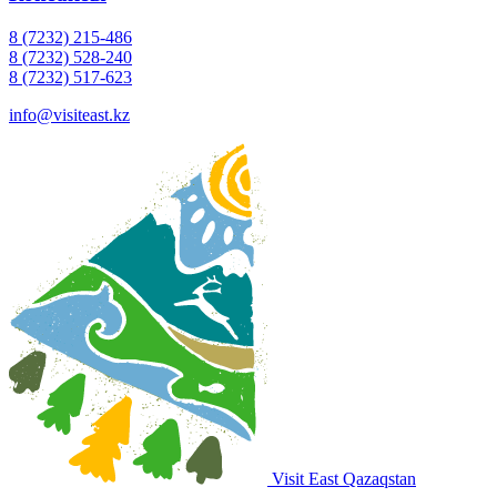
8 (7232) 215-486
8 (7232) 528-240
8 (7232) 517-623
info@visiteast.kz
Visit East Qazaqstan