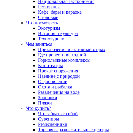
Национальная гастрономия
Рестораны
Кафе, бары и караоке
Столовые
Что посмотреть
Экотуризм
История и культура
Технотуризм
Чем заняться
Приключения и активный отдых
Где провести выходной
Горнолыжные комплексы
Кинотеатры
Прокат снаряжения
Наедине с природой
Оздоровление
Охота и рыбалка
Развлечения на воде
Зоопарки
Пляжи
Что купить?
Что забрать с собой
Сувениры
Ремесленники
Торгово - развлекательные центры