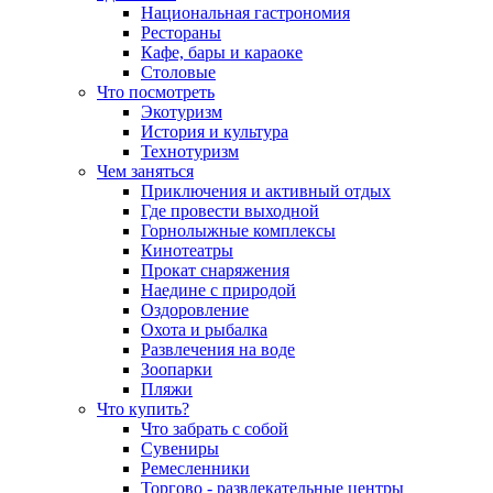
Национальная гастрономия
Рестораны
Кафе, бары и караоке
Столовые
Что посмотреть
Экотуризм
История и культура
Технотуризм
Чем заняться
Приключения и активный отдых
Где провести выходной
Горнолыжные комплексы
Кинотеатры
Прокат снаряжения
Наедине с природой
Оздоровление
Охота и рыбалка
Развлечения на воде
Зоопарки
Пляжи
Что купить?
Что забрать с собой
Сувениры
Ремесленники
Торгово - развлекательные центры