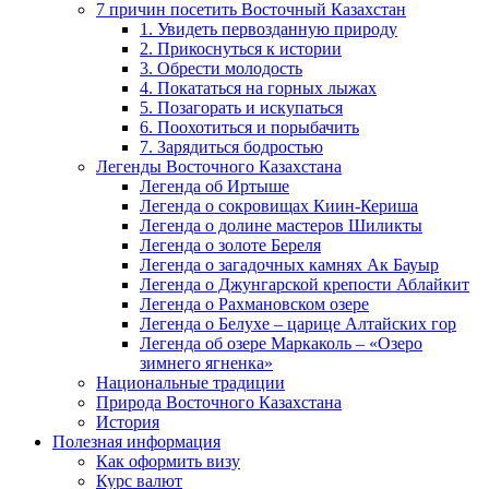
7 причин посетить Восточный Казахстан
1. Увидеть первозданную природу
2. Прикоснуться к истории
3. Обрести молодость
4. Покататься на горных лыжах
5. Позагорать и искупаться
6. Поохотиться и порыбачить
7. Зарядиться бодростью
Легенды Восточного Казахстана
Легенда об Иртыше
Легенда о сокровищах Киин-Кериша
Легенда о долине мастеров Шиликты
Легенда о золоте Береля
Легенда о загадочных камнях Ак Бауыр
Легенда о Джунгарской крепости Аблайкит
Легенда о Рахмановском озере
Легенда о Белухе – царице Алтайских гор
Легенда об озере Маркаколь – «Озеро
зимнего ягненка»
Национальные традиции
Природа Восточного Казахстана
История
Полезная информация
Как оформить визу
Курс валют