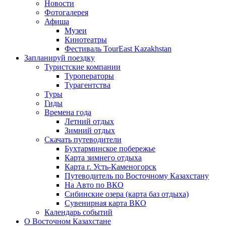
Новости
Фотогалерея
Афиша
Музеи
Кинотеатры
Фестиваль TourEast Kazakhstan
Запланируй поездку
Туристские компании
Туроператоры
Турагентства
Туры
Гиды
Времена года
Летний отдых
Зимний отдых
Скачать путеводители
Бухтарминское побережье
Карта зимнего отдыха
Карта г. Усть-Каменогорск
Путеводитель по Восточному Казахстану
На Авто по ВКО
Сибинские озера (карта баз отдыха)
Сувенирная карта ВКО
Календарь событий
О Восточном Казахстане